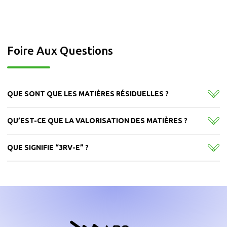
Foire Aux Questions
QUE SONT QUE LES MATIÈRES RÉSIDUELLES ?
Les matières résiduelles sont l’ensemble des
matières produites par les activités humaines, qu’ils
QU’EST-CE QUE LA VALORISATION DES MATIÈRES ?
soient d’origine domestique, industrielle,
commerciale, ou institutionnelle. Ce sont les
QUE SIGNIFIE “3RV-E” ?
matières dont on se départit après leur utilisation.