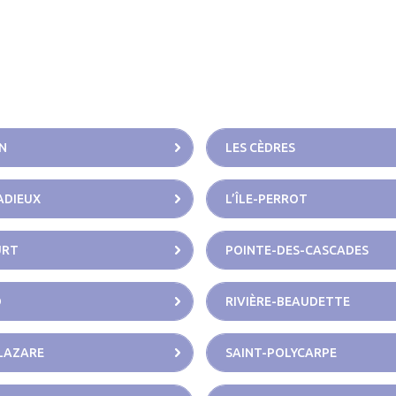
N
LES CÈDRES
CADIEUX
L’ÎLE-PERROT
URT
POINTE-DES-CASCADES
D
RIVIÈRE-BEAUDETTE
LAZARE
SAINT-POLYCARPE