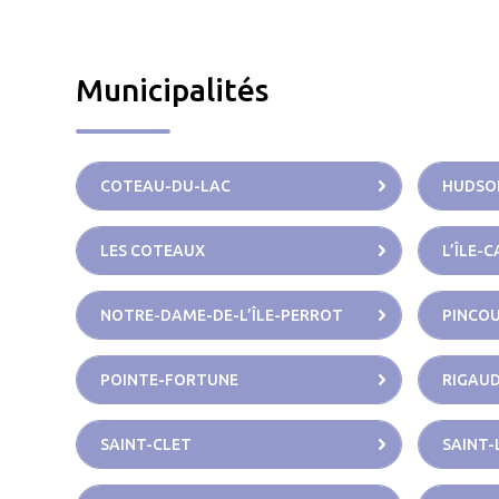
Municipalités
COTEAU-DU-LAC
HUDSO
LES COTEAUX
L’ÎLE-
NOTRE-DAME-DE-L’ÎLE-PERROT
PINCO
POINTE-FORTUNE
RIGAU
SAINT-CLET
SAINT-