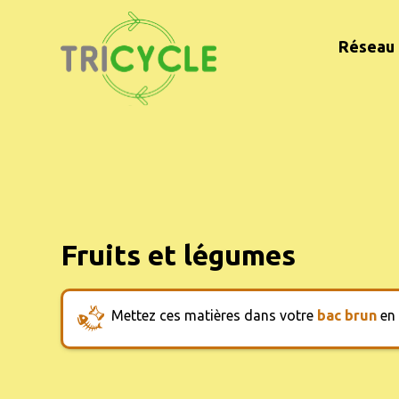
Réseau 
Fruits et légumes
Mettez ces matières dans votre
bac brun
en 