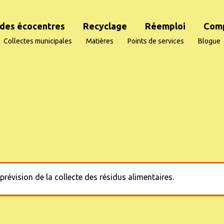
des écocentres
Recyclage
Réemploi
Com
Collectes municipales
Matières
Points de services
Blogue
prévision de la collecte des résidus alimentaires.