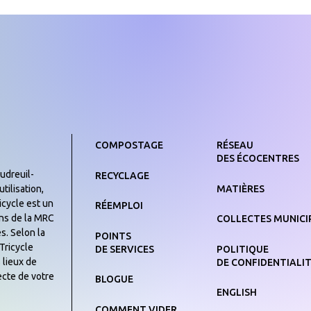
COMPOSTAGE
RÉSEAU
DES ÉCOCENTRES
udreuil-
RECYCLAGE
MATIÈRES
tilisation,
icycle est un
RÉEMPLOI
yens de la MRC
COLLECTES MUNICI
s. Selon la
POINTS
Tricycle
DE SERVICES
POLITIQUE
 lieux de
DE CONFIDENTIALI
ecte de votre
BLOGUE
ENGLISH
COMMENT VIDER