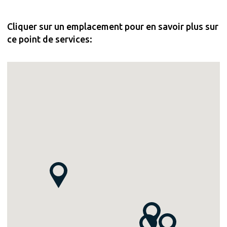
organismes/se-conformer/pneus-hors-usage/
https://www.recyc-
Cliquer sur un emplacement pour en savoir plus sur
quebec.gouv.qc.ca/sites/default/files/documents/progr
ce point de services:
pneus-2021-2026.pdf
Sources: https://www.recyc-
quebec.gouv.qc.ca/entreprises-organismes/se-
conformer/pneus-hors-usage/