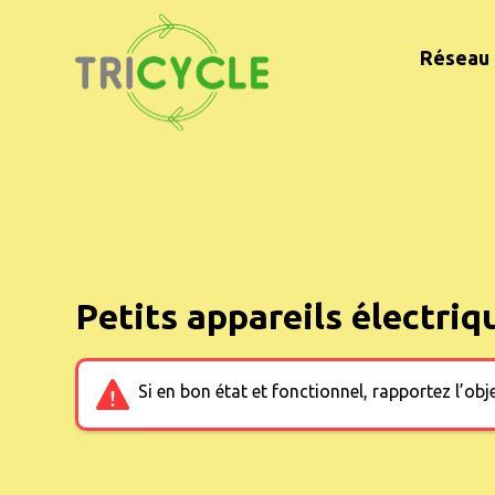
Réseau 
Petits appareils électriq
Si en bon état et fonctionnel, rapportez l’o