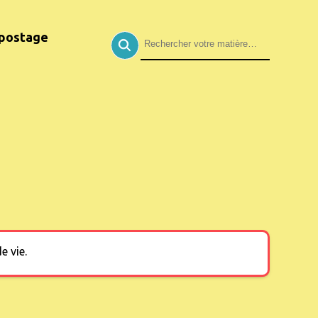
postage
e vie.