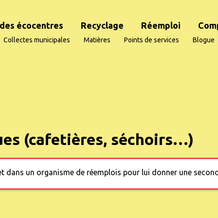
des écocentres
Recyclage
Réemploi
Com
Collectes municipales
Matières
Points de services
Blogue
ues (cafetières, séchoirs…)
bjet dans un organisme de réemplois pour lui donner une second