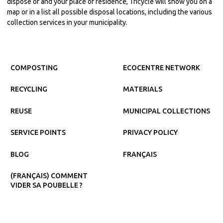
dispose of and your place of residence, Tricycle will show you on a
map or in a list all possible disposal locations, including the various
collection services in your municipality.
COMPOSTING
ECOCENTRE NETWORK
RECYCLING
MATERIALS
REUSE
MUNICIPAL COLLECTIONS
SERVICE POINTS
PRIVACY POLICY
BLOG
FRANÇAIS
(FRANÇAIS) COMMENT
VIDER SA POUBELLE ?