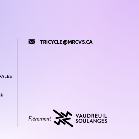
TRICYCLE@MRCVS.CA
PALES
TÉ