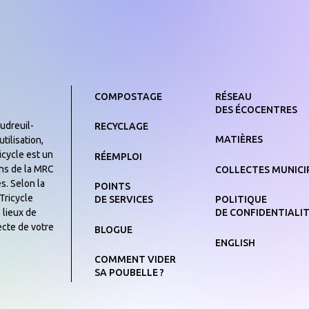
COMPOSTAGE
RÉSEAU
DES ÉCOCENTRES
udreuil-
RECYCLAGE
MATIÈRES
tilisation,
icycle est un
RÉEMPLOI
yens de la MRC
COLLECTES MUNICI
s. Selon la
POINTS
Tricycle
DE SERVICES
POLITIQUE
 lieux de
DE CONFIDENTIALI
ecte de votre
BLOGUE
ENGLISH
COMMENT VIDER
SA POUBELLE ?