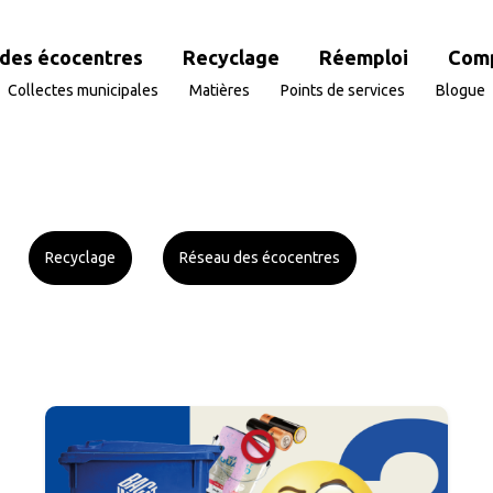
des écocentres
Recyclage
Réemploi
Com
Collectes municipales
Matières
Points de services
Blogue
Recyclage
Réseau des écocentres