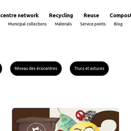
centre network
Recycling
Reuse
Compost
Municipal collections
Materials
Service points
Blog
Réseau des écocentres
Trucs et astuces