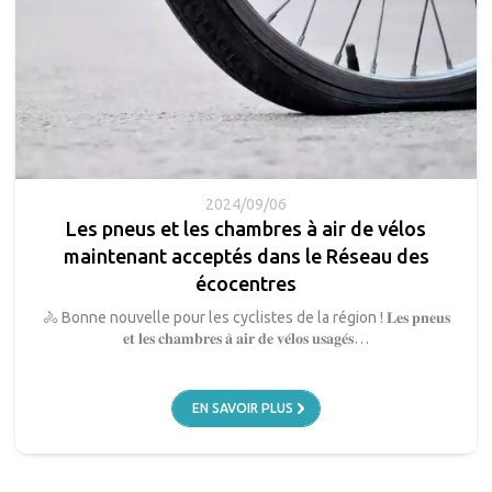
2024/09/06
Les pneus et les chambres à air de vélos
maintenant acceptés dans le Réseau des
écocentres
🚴 Bonne nouvelle pour les cyclistes de la région ! 𝐋𝐞𝐬 𝐩𝐧𝐞𝐮𝐬
𝐞𝐭 𝐥𝐞𝐬 𝐜𝐡𝐚𝐦𝐛𝐫𝐞𝐬 𝐚̀ 𝐚𝐢𝐫 𝐝𝐞 𝐯𝐞́𝐥𝐨𝐬 𝐮𝐬𝐚𝐠𝐞́𝐬…
EN SAVOIR PLUS