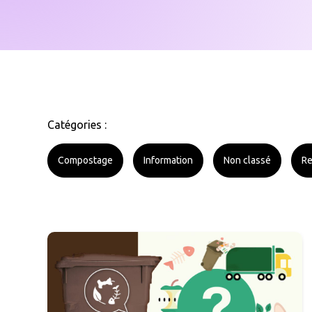
Catégories :
Compostage
Information
Non classé
Re