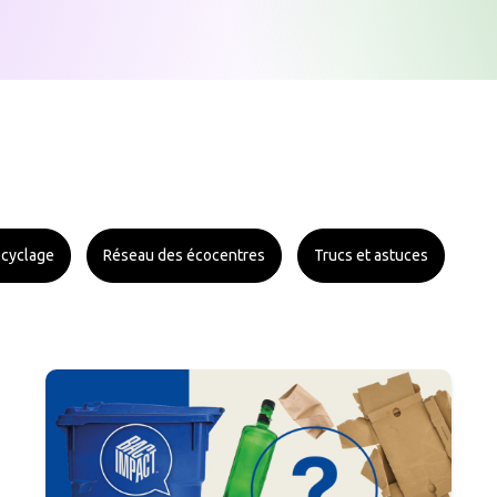
cyclage
Réseau des écocentres
Trucs et astuces