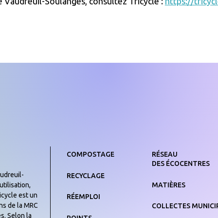
 Vaudreuil-Soulanges, consultez Tricycle :
https://tricy
COMPOSTAGE
RÉSEAU
DES ÉCOCENTRES
udreuil-
RECYCLAGE
MATIÈRES
tilisation,
icycle est un
RÉEMPLOI
yens de la MRC
COLLECTES MUNICI
s. Selon la
POINTS