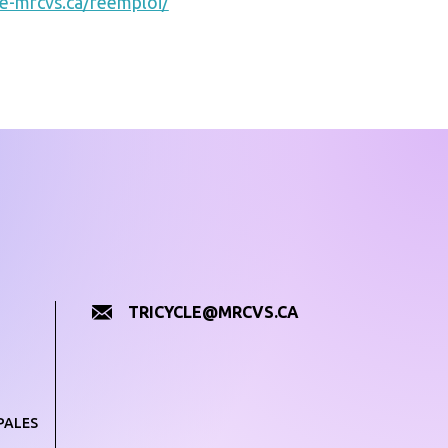
cle-mrcvs.ca/reemploi/
TRICYCLE@MRCVS.CA
PALES