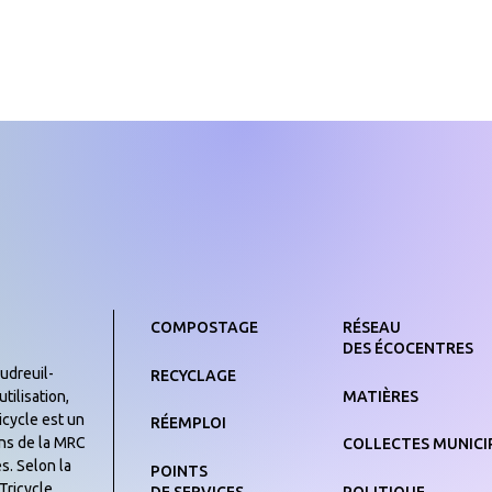
COMPOSTAGE
RÉSEAU
DES ÉCOCENTRES
udreuil-
RECYCLAGE
MATIÈRES
tilisation,
icycle est un
RÉEMPLOI
yens de la MRC
COLLECTES MUNICI
s. Selon la
POINTS
Tricycle
DE SERVICES
POLITIQUE