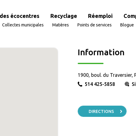
des écocentres
Recyclage
Réemploi
Com
Collectes municipales
Matières
Points de services
Blogue
Information
1900, boul. du Traversier, 
514 425-5858
S
DIRECTIONS