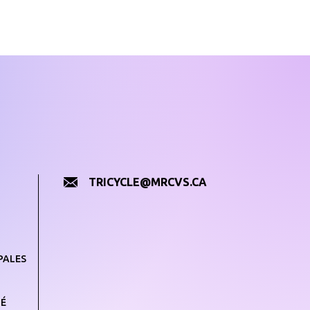
TRICYCLE@MRCVS.CA
PALES
TÉ