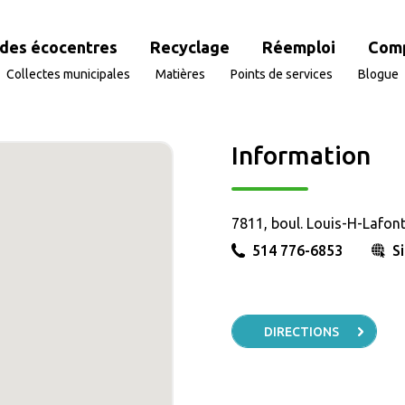
des écocentres
Recyclage
Réemploi
Com
Collectes municipales
Matières
Points de services
Blogue
Information
7811, boul. Louis-H-Lafon
514 776-6853
S
DIRECTIONS