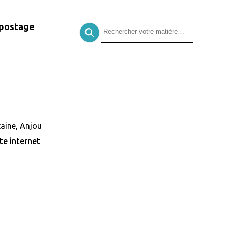
postage
taine, Anjou
ite internet