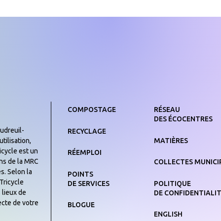
COMPOSTAGE
RÉSEAU
DES ÉCOCENTRES
udreuil-
RECYCLAGE
MATIÈRES
tilisation,
icycle est un
RÉEMPLOI
yens de la MRC
COLLECTES MUNICI
s. Selon la
POINTS
Tricycle
DE SERVICES
POLITIQUE
 lieux de
DE CONFIDENTIALI
ecte de votre
BLOGUE
ENGLISH