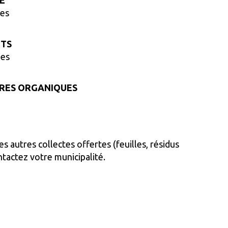
E
nes
ETS
nes
ÈRES ORGANIQUES
es autres collectes offertes (feuilles, résidus
tactez votre municipalité.