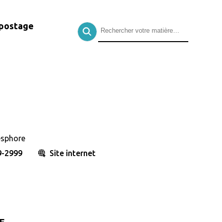
postage
esphore
9-2999
Site internet