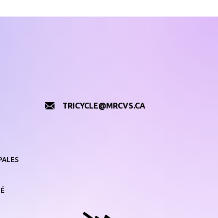
TRICYCLE@MRCVS.CA
PALES
TÉ