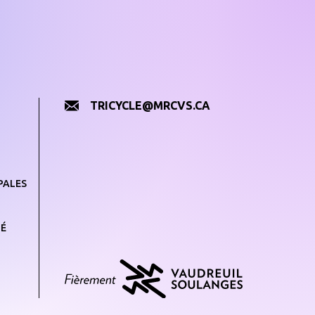
TRICYCLE@MRCVS.CA
PALES
TÉ