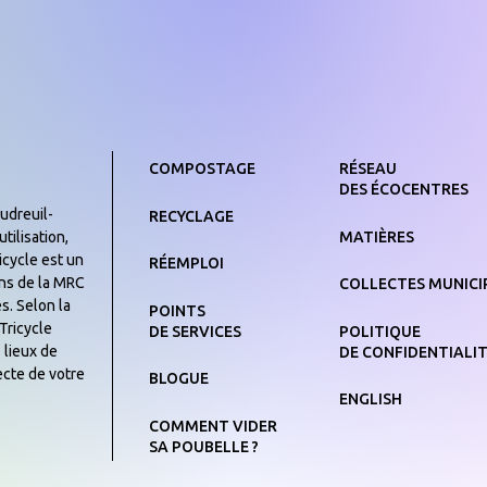
COMPOSTAGE
RÉSEAU
DES ÉCOCENTRES
udreuil-
RECYCLAGE
MATIÈRES
tilisation,
icycle est un
RÉEMPLOI
yens de la MRC
COLLECTES MUNICI
s. Selon la
POINTS
Tricycle
DE SERVICES
POLITIQUE
 lieux de
DE CONFIDENTIALI
ecte de votre
BLOGUE
ENGLISH
COMMENT VIDER
SA POUBELLE ?