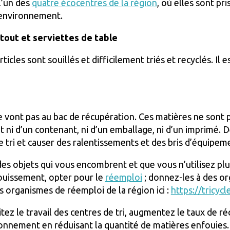
l’un des
quatre écocentres de la région
, où elles sont pr
l’environnement.
tout et serviettes de table
articles sont souillés et difficilement triés et recyclés. Il
 vont pas au bac de récupération. Ces matières ne sont pas
t ni d’un contenant, ni d’un emballage, ni d’un imprimé. D
e tri et causer des ralentissements et des bris d’équipem
es objets qui vous encombrent et que vous n’utilisez plus
fouissement, opter pour le
réemploi
; donnez-les à des o
s organismes de réemploi de la région ici :
https://tricyc
litez le travail des centres de tri, augmentez le taux de 
ronnement en réduisant la quantité de matières enfouies.