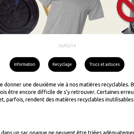
26/05/14
Information
Recyclage
Trucs et astuces
e donner une deuxième vie à nos matières recyclables. B
rfois être encore difficile de s’y retrouver. Certaines er
 et, parfois, rendent des matières recyclables inutilisabl
 dans un sac opaque ne peuvent être triées adéquatement