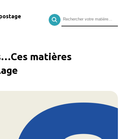
postage
ts…Ces matières
lage