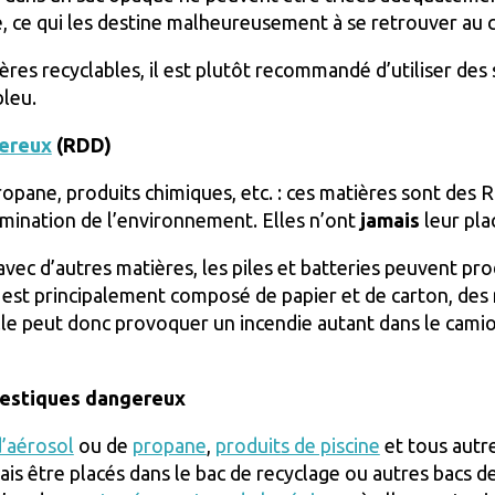
té, ce qui les destine malheureusement à se retrouver au
ières recyclables, il est plutôt recommandé d’utiliser de
bleu.
ereux
(RDD)
ropane, produits chimiques, etc. : ces matières sont des
mination de l’environnement. Elles n’ont
jamais
leur pla
vec d’autres matières, les piles et batteries peuvent prod
 est principalement composé de papier et de carton, de
le peut donc provoquer un incendie autant dans le camio
mestiques dangereux
d’aérosol
ou de
propane
,
produits de piscine
et tous autr
s être placés dans le bac de recyclage ou autres bacs de