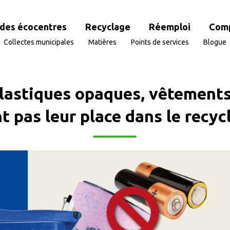
des écocentres
Recyclage
Réemploi
Com
Collectes municipales
Matières
Points de services
Blogue
 plastiques opaques, vêtemen
nt pas leur place dans le recyc