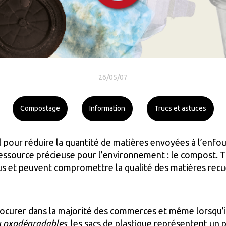
26/05/07
Compostage
Information
Trucs et astuces
el pour réduire la quantité de matières envoyées à l’enf
ressource précieuse pour l’environnement : le compost. T
s et peuvent compromettre la qualité des matières recue
 procurer dans la majorité des commerces et même lorsqu’
u oxodégradables
, les sacs de plastique représentent un 